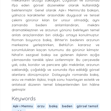
mekânların arzuyu saklayan, çoğaltan ve sonunda
ifşa eden görsel düzenekler olarak kullanıldığı
belirlenmiştir. Genel olarak Aşk-ı Memnu’da bakışın,
yalnızca karakterler arasındaki duygusal ve tensel
çekimi görünür kılan bir unsur olmadığı; aynı
zamanda bedeni anlamlandıran, mekânı
dramatikleştiren ve arzunun yönünü belirleyen temel
anlatı araçlarından biri olduğu ortaya konulmuştur.
Roman boyunca bakış, Bihter’in bedenini arzunun
merkezine yerleştirirken, Behlül’ün kararsız ve
sorumluluktan kaçan tutumunu da görünür kılmıştır.
Nihal’in sezgisel bakışı ise gizlenen ilişkinin açığa
çıkmasında tanıklık işlevi üstlenmiştir. Bu çerçevede
yalı, oda, koridor ve pencere gibi mekânlar, arzunun
saklandığı, çoğaldığı ve sonunda ifşa edildiği görsel
alanlara dönüşmüştür. Dolayısıyla romanda bakış,
arzu ve mekân ilişkisi, trajik sonu hazırlayan estetik ve
anlatısal düzenin temel bileşenlerinden biri hâline
gelmiştir.
Keywords
Aşk-ı Memnu
arzu
bakış
beden
görsel temsil