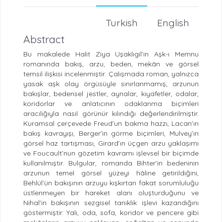
Turkish
English
Abstract
Bu makalede Halit Ziya Uşaklıgil’in Aşk-ı Memnu
romanında bakış, arzu, beden, mekân ve görsel
temsil ilişkisi incelenmiştir. Çalışmada roman, yalnızca
yasak aşk olay örgüsüyle sınırlanmamış; arzunun
bakışlar, bedensel jestler, aynalar, kıyafetler, odalar,
koridorlar ve anlatıcının odaklanma biçimleri
aracılığıyla nasıl görünür kılındığı değerlendirilmiştir.
Kuramsal çerçevede Freud’un bakma hazzı, Lacan’ın
bakış kavrayışı, Berger’in görme biçimleri, Mulvey’in
görsel haz tartışması, Girard’ın üçgen arzu yaklaşımı
ve Foucault’nun gözetim kavramı işlevsel bir biçimde
kullanılmıştır. Bulgular, romanda Bihter’in bedeninin
arzunun temel görsel yüzeyi hâline getirildiğini,
Behlül’ün bakışının arzuyu kışkırtan fakat sorumluluğu
üstlenmeyen bir hareket alanı oluşturduğunu ve
Nihal’in bakışının sezgisel tanıklık işlevi kazandığını
göstermiştir. Yalı, oda, sofa, koridor ve pencere gibi