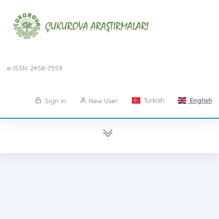
e-ISSN: 2458-7559
Turkish
English
Sign in
New User