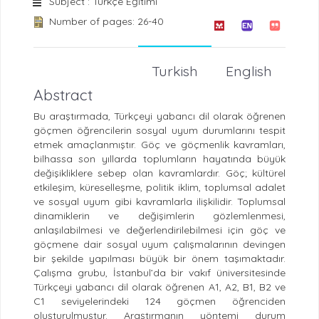
Subject : Türkçe Eğitimi
Number of pages: 26-40
Turkish
English
Abstract
Bu araştırmada, Türkçeyi yabancı dil olarak öğrenen
göçmen öğrencilerin sosyal uyum durumlarını tespit
etmek amaçlanmıştır. Göç ve göçmenlik kavramları,
bilhassa son yıllarda toplumların hayatında büyük
değişikliklere sebep olan kavramlardır. Göç; kültürel
etkileşim, küreselleşme, politik iklim, toplumsal adalet
ve sosyal uyum gibi kavramlarla ilişkilidir. Toplumsal
dinamiklerin ve değişimlerin gözlemlenmesi,
anlaşılabilmesi ve değerlendirilebilmesi için göç ve
göçmene dair sosyal uyum çalışmalarının devingen
bir şekilde yapılması büyük bir önem taşımaktadır.
Çalışma grubu, İstanbul’da bir vakıf üniversitesinde
Türkçeyi yabancı dil olarak öğrenen A1, A2, B1, B2 ve
C1 seviyelerindeki 124 göçmen öğrenciden
oluşturulmuştur. Araştırmanın yöntemi durum