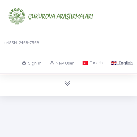
e-ISSN: 2458-7559
Turkish
English
Sign in
New User