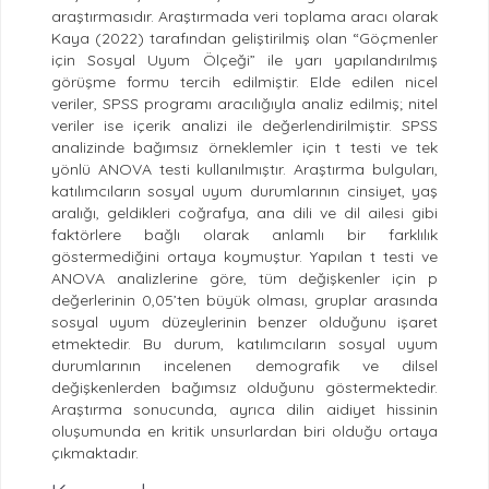
araştırmasıdır. Araştırmada veri toplama aracı olarak
Kaya (2022) tarafından geliştirilmiş olan “Göçmenler
için Sosyal Uyum Ölçeği” ile yarı yapılandırılmış
görüşme formu tercih edilmiştir. Elde edilen nicel
veriler, SPSS programı aracılığıyla analiz edilmiş; nitel
veriler ise içerik analizi ile değerlendirilmiştir. SPSS
analizinde bağımsız örneklemler için t testi ve tek
yönlü ANOVA testi kullanılmıştır. Araştırma bulguları,
katılımcıların sosyal uyum durumlarının cinsiyet, yaş
aralığı, geldikleri coğrafya, ana dili ve dil ailesi gibi
faktörlere bağlı olarak anlamlı bir farklılık
göstermediğini ortaya koymuştur. Yapılan t testi ve
ANOVA analizlerine göre, tüm değişkenler için p
değerlerinin 0,05’ten büyük olması, gruplar arasında
sosyal uyum düzeylerinin benzer olduğunu işaret
etmektedir. Bu durum, katılımcıların sosyal uyum
durumlarının incelenen demografik ve dilsel
değişkenlerden bağımsız olduğunu göstermektedir.
Araştırma sonucunda, ayrıca dilin aidiyet hissinin
oluşumunda en kritik unsurlardan biri olduğu ortaya
çıkmaktadır.